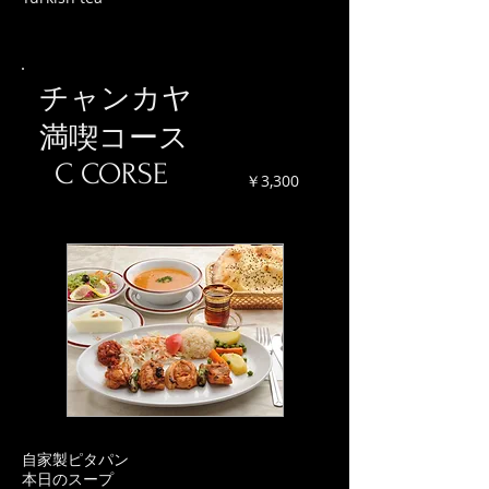
チャンカヤ
満喫コース
C CORSE
￥3,300
自家製ピタパン
本日のスープ