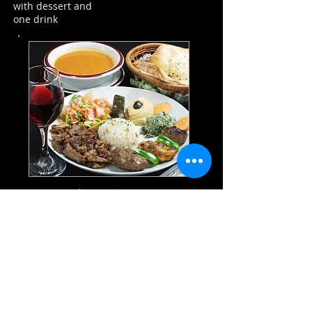
with dessert and
one drink
１２種類！色々なトル
コの味を楽しむ
ワンプレートコース
１Dish Course