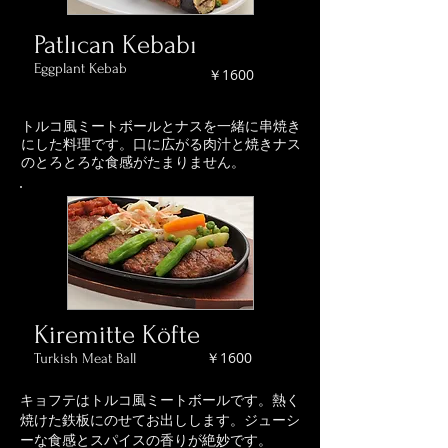
Patlıcan Kebabı
Eggplant Kebab
￥1600
トルコ風ミートボールとナスを一緒に串焼き
にした料理です。口に広がる肉汁と焼きナス
のとろとろな食感がたまりません。
Kiremitte Köfte
￥1600
Turkish Meat Ball
キョフテはトルコ風ミートボールです。熱く
焼けた鉄板にのせてお出しします。ジューシ
ーな食感とスパイスの香りが絶妙です。