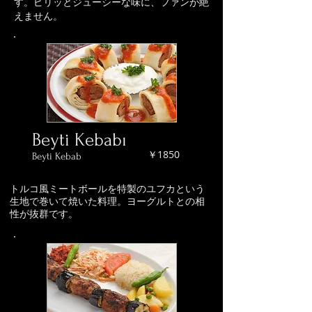
す。ピリッとジューシーな味に、
ファンが絶
えません。
Beyti Kebabı
￥1850
Beyti Kebab
トルコ風ミートボールを特製のユフカという
生地で巻いて焼いた料理。ヨーグルトとの相
性が抜群です。