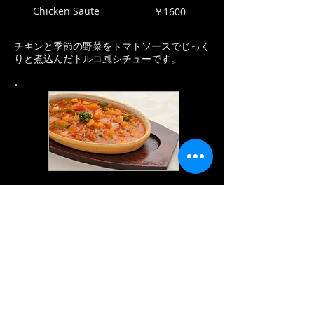
Chicken Saute
​￥1600
チキンと季節の野菜をトマトソースでじっく
りと煮込んだトルコ風シチューです。
Karides Güveçi
Shrimp Guvec
￥1600
エビと一緒に野菜をいためて特製ソースとク
リームで煮込んだ料理。